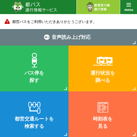
都営バスをご利用いただきありがとうございます。
音声読み上げ対応
バス停を
運行状況を
探す
調べる
都営交通ルートを
時刻表を
検索する
見る