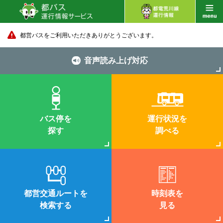
都営バスをご利用いただきありがとうございます。
音声読み上げ対応
バス停を
運行状況を
探す
調べる
都営交通ルートを
時刻表を
検索する
見る