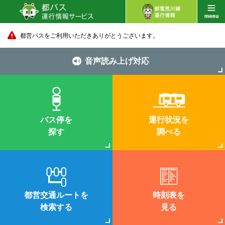
都営バスをご利用いただきありがとうございます。
音声読み上げ対応
バス停を
運行状況を
探す
調べる
都営交通ルートを
時刻表を
検索する
見る