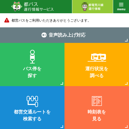
都営バスをご利用いただきありがとうございます。
音声読み上げ対応
バス停を
運行状況を
探す
調べる
都営交通ルートを
時刻表を
検索する
見る