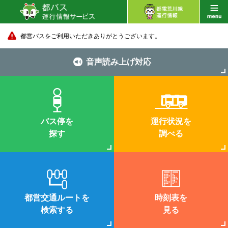
都営バスをご利用いただきありがとうございます。
音声読み上げ対応
バス停を
運行状況を
探す
調べる
都営交通ルートを
時刻表を
検索する
見る