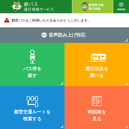
都営バスをご利用いただきありがとうございます。
音声読み上げ対応
バス停を
運行状況を
探す
調べる
都営交通ルートを
時刻表を
検索する
見る