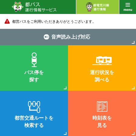
都営バスをご利用いただきありがとうございます。
音声読み上げ対応
バス停を
運行状況を
探す
調べる
都営交通ルートを
時刻表を
検索する
見る