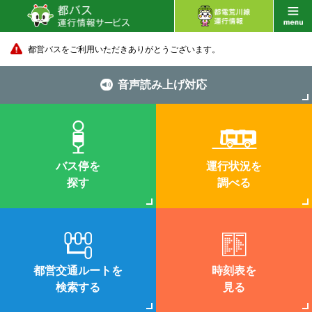
都営バスをご利用いただきありがとうございます。
音声読み上げ対応
バス停を
運行状況を
探す
調べる
都営交通ルートを
時刻表を
検索する
見る