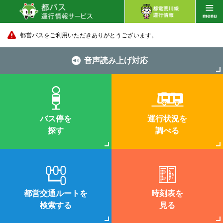
都営バスをご利用いただきありがとうございます。
音声読み上げ対応
バス停を
運行状況を
探す
調べる
都営交通ルートを
時刻表を
検索する
見る