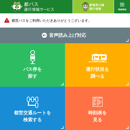
都営バスをご利用いただきありがとうございます。
音声読み上げ対応
バス停を
運行状況を
探す
調べる
都営交通ルートを
時刻表を
検索する
見る