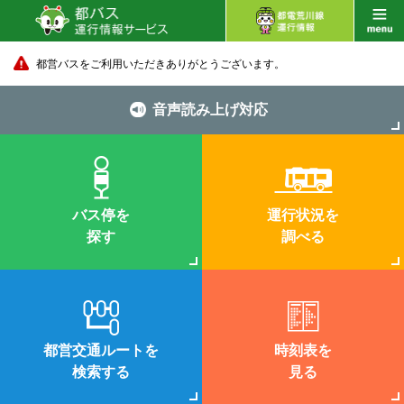
都営バスをご利用いただきありがとうございます。
音声読み上げ対応
バス停を
運行状況を
探す
調べる
都営交通ルートを
時刻表を
検索する
見る