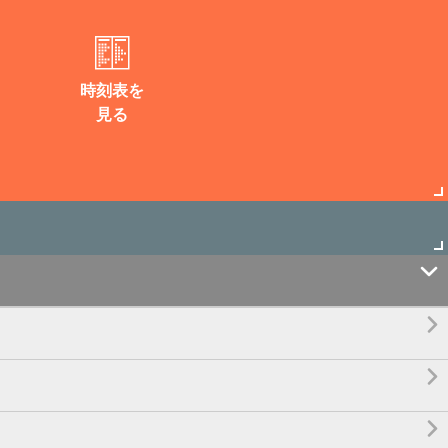
時刻表を
見る



