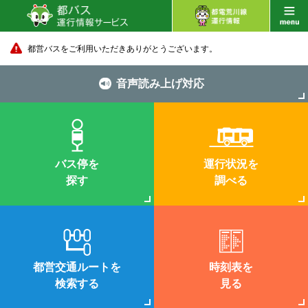
都営バスをご利用いただきありがとうございます。
音声読み上げ対応
バス停を
運行状況を
探す
調べる
都営交通ルートを
時刻表を
検索する
見る