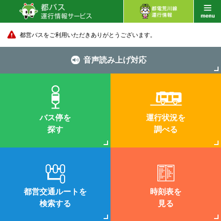
都営バスをご利用いただきありがとうございます。
音声読み上げ対応
バス停を
運行状況を
探す
調べる
都営交通ルートを
時刻表を
検索する
見る