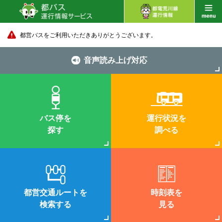
都営バスをご利用いただきありがとうございます。
音声読み上げ対応
バス停を
運行状況を
探す
調べる
都営交通ルートを
時刻表を
検索する
見る