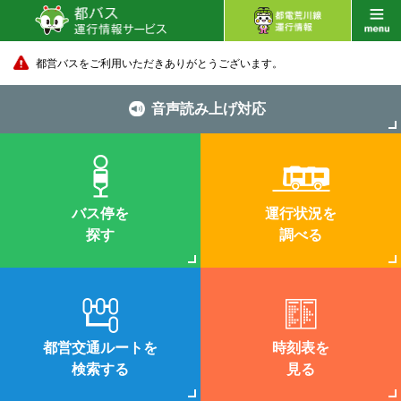
都営バスをご利用いただきありがとうございます。
音声読み上げ対応
バス停を
運行状況を
探す
調べる
都営交通ルートを
時刻表を
検索する
見る