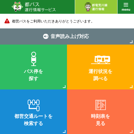
都営バスをご利用いただきありがとうございます。
音声読み上げ対応
バス停を
運行状況を
探す
調べる
都営交通ルートを
時刻表を
検索する
見る