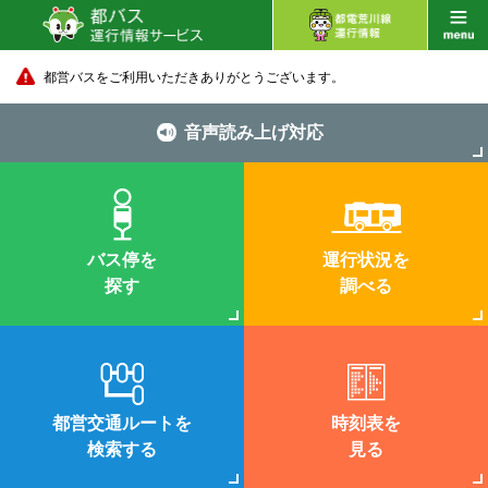
都営バスをご利用いただきありがとうございます。
音声読み上げ対応
バス停を
運行状況を
探す
調べる
都営交通ルートを
時刻表を
検索する
見る