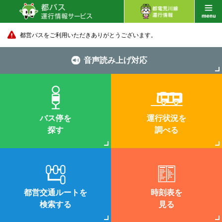
都営バスをご利用いただきありがとうございます。
音声読み上げ対応
バス停を
運行状況を
探す
調べる
都営交通ルートを
時刻表を
検索する
見る