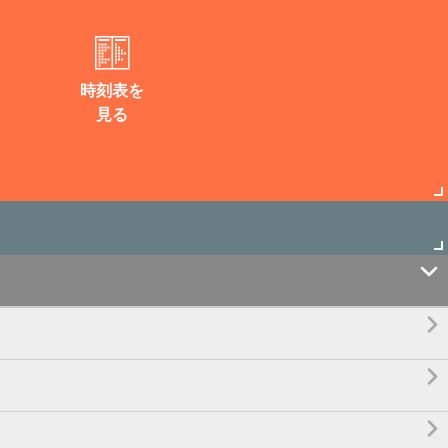
時刻表を
見る



