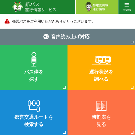
都営バスをご利用いただきありがとうございます。
音声読み上げ対応
バス停を
運行状況を
探す
調べる
都営交通ルートを
時刻表を
検索する
見る