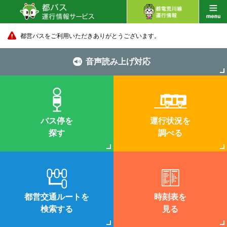
都営バスをご利用いただきありがとうございます。
音声読み上げ対応
バス停を
運行状況を
探す
調べる
都営交通ルートを
時刻表を
検索する
見る