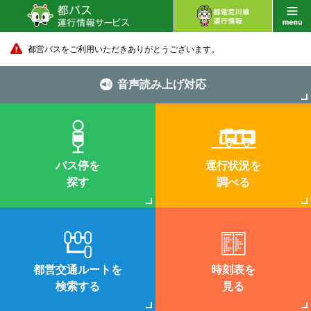
都営バスをご利用いただきありがとうございます。
音声読み上げ対応
バス停を
運行状況を
探す
調べる
都営交通ルートを
時刻表を
検索する
見る