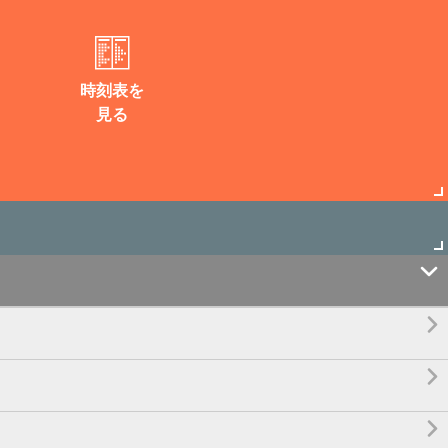
時刻表を
見る



