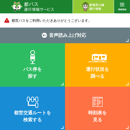
都営バスをご利用いただきありがとうございます。
音声読み上げ対応
バス停を
運行状況を
探す
調べる
都営交通ルートを
時刻表を
検索する
見る