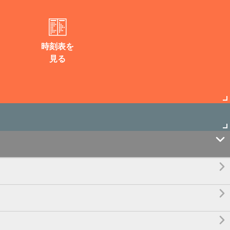
時刻表を
見る



