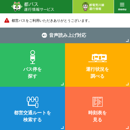
都営バスをご利用いただきありがとうございます。
音声読み上げ対応
バス停を
運行状況を
探す
調べる
都営交通ルートを
時刻表を
検索する
見る