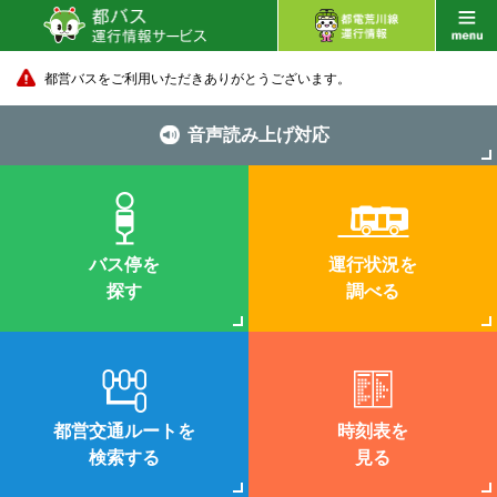
都営バスをご利用いただきありがとうございます。
音声読み上げ対応
バス停を
運行状況を
探す
調べる
都営交通ルートを
時刻表を
検索する
見る