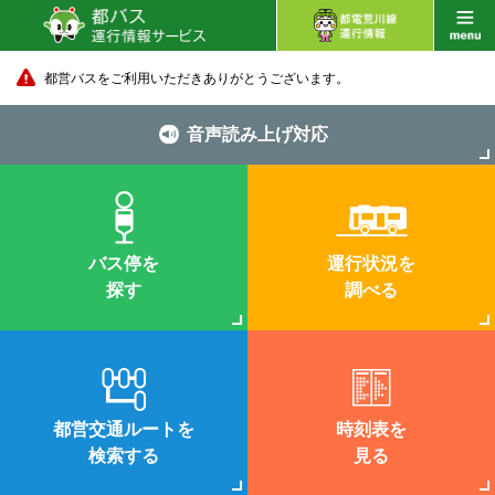
都営バスをご利用いただきありがとうございます。
音声読み上げ対応
バス停を
運行状況を
探す
調べる
都営交通ルートを
時刻表を
検索する
見る