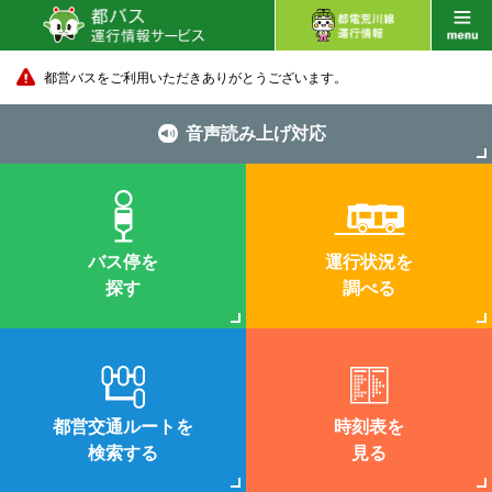
都営バスをご利用いただきありがとうございます。
音声読み上げ対応
バス停を
運行状況を
探す
調べる
都営交通ルートを
時刻表を
検索する
見る