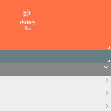
時刻表を
見る



