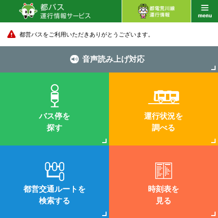
都営バスをご利用いただきありがとうございます。
音声読み上げ対応
バス停を
運行状況を
探す
調べる
都営交通ルートを
時刻表を
検索する
見る