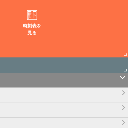
時刻表を
見る



