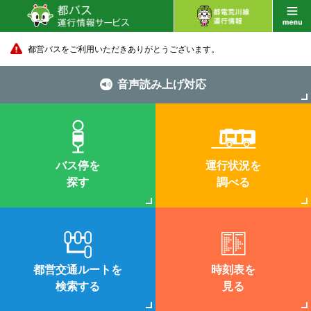
都営バスをご利用いただきありがとうございます。
音声読み上げ対応
バス停を
運行状況を
探す
調べる
都営交通ルートを
時刻表を
検索する
見る