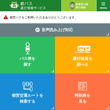
都営バスをご利用いただきありがとうございます。
音声読み上げ対応
バス停を
運行状況を
探す
調べる
都営交通ルートを
時刻表を
検索する
見る