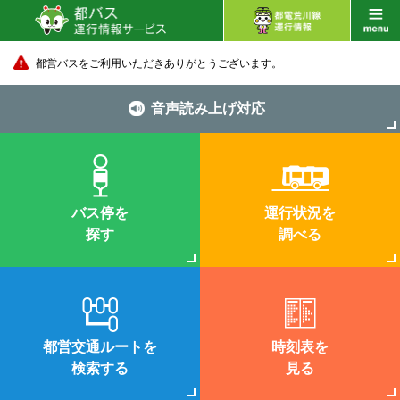
都営バスをご利用いただきありがとうございます。
音声読み上げ対応
バス停を
運行状況を
探す
調べる
都営交通ルートを
時刻表を
検索する
見る