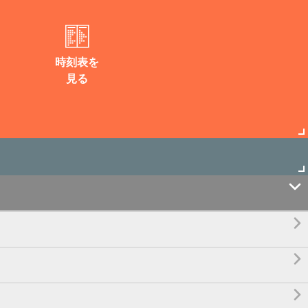
時刻表を
見る



