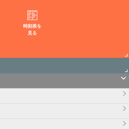
時刻表を
見る



