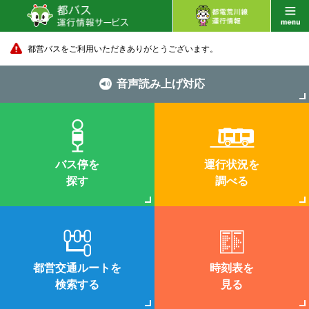
都営バスをご利用いただきありがとうございます。
音声読み上げ対応
バス停を
運行状況を
探す
調べる
都営交通ルートを
時刻表を
検索する
見る