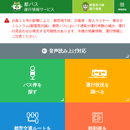
台風１５号の影響により、都営地下鉄、日暮里・舎人ライナー、東京さ
くらトラム(都電荒川線)、都営バス
において遅延や運行本数の減少、運行
の見合わせが発生する可能性があります。
今後の気象情報、運行情報に
ご注意ください。
音声読み上げ対応
バス停を
運行状況を
探す
調べる
都営交通ルートを
時刻表を