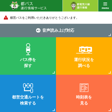
都営バスをご利用いただきありがとうございます。
音声読み上げ対応
バス停を
運行状況を
探す
調べる
都営交通ルートを
時刻表を
検索する
見る