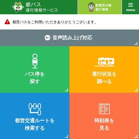
都営バスをご利用いただきありがとうございます。
音声読み上げ対応
バス停を
運行状況を
探す
調べる
都営交通ルートを
時刻表を
検索する
見る