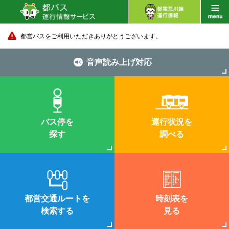
都営バスをご利用いただきありがとうございます。
音声読み上げ対応
バス停を
運行状況を
探す
調べる
都営交通ルートを
時刻表を
検索する
見る