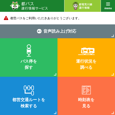
都営バスをご利用いただきありがとうございます。
音声読み上げ対応
バス停を
運行状況を
探す
調べる
都営交通ルートを
時刻表を
検索する
見る