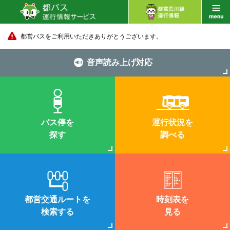
都営バスをご利用いただきありがとうございます。
音声読み上げ対応
バス停を
運行状況を
探す
調べる
都営交通ルートを
時刻表を
検索する
見る