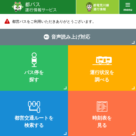
都営バスをご利用いただきありがとうございます。
音声読み上げ対応
バス停を
運行状況を
探す
調べる
都営交通ルートを
時刻表を
検索する
見る