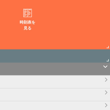
時刻表を
見る



