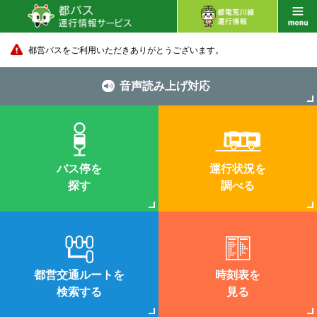
都営バスをご利用いただきありがとうございます。
音声読み上げ対応
バス停を
運行状況を
探す
調べる
都営交通ルートを
時刻表を
検索する
見る