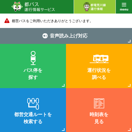
都営バスをご利用いただきありがとうございます。
音声読み上げ対応
バス停を
運行状況を
探す
調べる
都営交通ルートを
時刻表を
検索する
見る