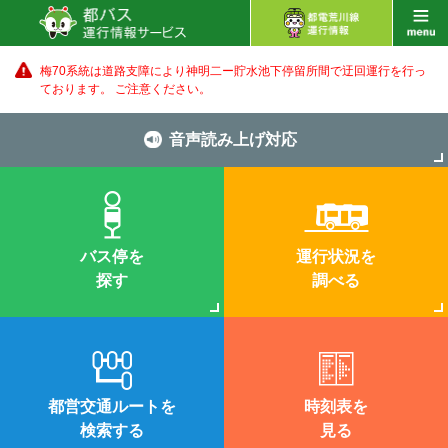
梅70系統は道路支障により神明二ー貯水池下停留所間で迂回運行を行っ
ております。 ご注意ください。
音声読み上げ対応
バス停を
運行状況を
探す
調べる
都営交通ルートを
時刻表を
検索する
見る